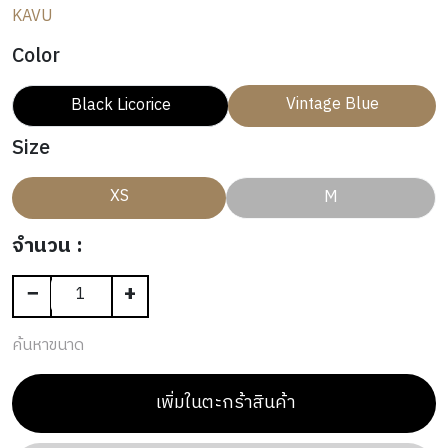
N
A
N
E
KAVU
T
L
OUTLET
G
R
G
R
H
I
Color
S
I
V
N
I
Vintage Blue
Black Licorice
G
N
G
Size
XS
M
จำนวน :
−
+
ค้นหาขนาด
เพิ่มในตะกร้าสินค้า