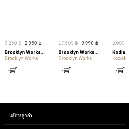
3,250 ฿
2,950 ฿
10,500 ฿
9,990 ฿
2,000 
Brooklyn Works
Brooklyn Works
Kodiak
Camping Torch
Plate Burner
Stove 
Brooklyn Works
Brooklyn Works
Kodiak 
บริการลูกค้า