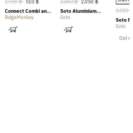
1,700 ฿
510 ฿
2,460 ฿
2,050 ฿
1,020 
Connect Combi and
Soto Aluminium
Steamer Set
Griddle
RidgeMonkey
Soto
Soto N
Soto
Out of