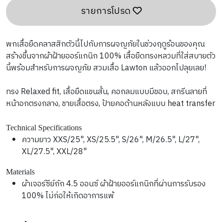
รายการโปรด
พกเสื้อยืดคลาสสิกตัวนี้ไปกับการผจญภัยในช่วงฤดูร้อนของคุณ 
สร้างขึ้นจากผ้าฝ้ายออร์แกนิก 100% เสื้อยืดทรงหลวมที่ใส่สบายตัว
นี้พร้อมสำหรับการผจญภัย สวมเสื้อ Lawton แล้วออกไปลุยเลย!
ทรง Relaxed fit, เสื้อยืดแขนสั้น, คอกลมแบบมีขอบ, สกรีนลายที่
หน้าอกตรงกลาง, ชายเสื้อตรง, ป้ายคอด้านหลังแบบ heat transfer
Technical Specifications
ความยาว XXS/25", XS/25.5", S/26", M/26.5", L/27", 
XL/27.5", XXL/28"
Materials
ผ้าเจอร์ซีย์ถัก 4.5 ออนซ์ ผ้าฝ้ายออร์แกนิกที่ผ่านการรับรอง 
100% ไม่ก่อให้เกิดอาการแพ้