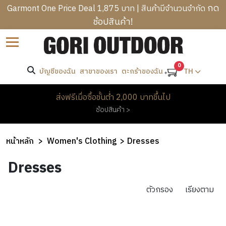
กด
Garmont One Price Deal 1,875 บาท | สินค้ามีจำนวนจำกัด
ช้อปสินค้า!
B
ราคา
Sort by
R
C
A
-
A
0
N
บัญชีของฉัน
สาขาของเรา
TH
ตะกร้าของฉัน
T
M
D
R
ค้นหา
P
S
M
ส่งฟรีเมื่อซื้อขั้นต่ำ 2,000 บาทขึ้นไป
E
I
E
ช้อปสินค้า >
K
N
W
แบรนด์
N
K
G
O
’
I
B
M
KAVU
หน้าหลัก
Women's Clothing
Dresses
S
N
A
E
C
H
G
G
Dresses
N
L
E
&
S
’
H
O
A
H
S
O
ตัวกรอง
เรียงตาม
T
D
I
O
C
M
H
W
K
T
L
E
I
E
PROMOTION
I
H
O
&