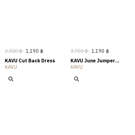
N
A
N
E
T
L
OUTLET
G
R
G
R
H
I
S
I
V
N
I
G
N
G
2,200 ฿
1,190 ฿
3,750 ฿
1,190 ฿
KAVU Cut Back Dress
KAVU June Jumper
Dress
KAVU
KAVU