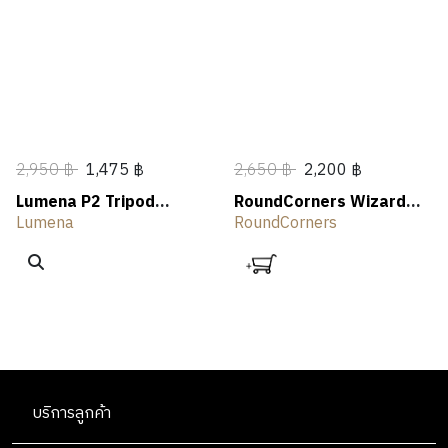
N
A
N
E
T
L
OUTLET
G
R
G
R
H
I
S
I
V
N
I
G
N
G
2,950 ฿
1,475 ฿
2,650 ฿
2,200 ฿
Lumena P2 Tripod
RoundCorners Wizard
Lantern Pole Hanger
Quick Lantern Pole
Lumena
RoundCorners
Set
บริการลูกค้า