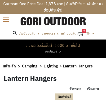
กด
Garmont One Price Deal 1,875 บาท | สินค้ามีจำนวนจำกัด
ช้อปสินค้า!
B
ราคา
Sort by
R
C
A
-
A
0
N
บัญชีของฉัน
สาขาของเรา
TH
ตะกร้าของฉัน
T
M
D
R
ค้นหา
P
S
M
ส่งฟรีเมื่อซื้อขั้นต่ำ 2,000 บาทขึ้นไป
E
I
E
ช้อปสินค้า >
K
N
W
แบรนด์
N
K
G
O
’
I
B
M
Lumena
หน้าหลัก
Camping
Lighting
Lantern Hangers
S
N
A
E
C
H
RoundCorners
G
G
Lantern Hangers
N
L
E
&
S
’
H
O
A
H
S
O
ตัวกรอง
เรียงตาม
T
D
I
O
C
M
H
W
สินค้าใหม่
K
T
L
E
I
E
PROMOTION
I
H
O
&