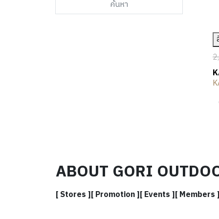
ค้นหา
2
K
K
ABOUT GORI OUTDO
[ Stores ]
[ Promotion ]
[ Events ]
[ Members 