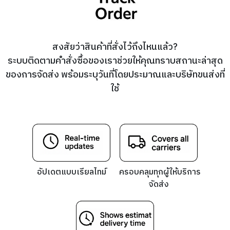
N
A
N
E
T
L
OUTLET
G
R
G
R
H
I
S
I
V
สงสัยว่าสินค้าที่สั่งไว้ถึงไหนแล้ว?
N
I
G
N
ระบบติดตามคำสั่งซื้อของเราช่วยให้คุณทราบสถานะล่าสุด
G
ของการจัดส่ง พร้อมระบุวันที่โดยประมาณและบริษัทขนส่งที่
ใช้
อัปเดตแบบเรียลไทม์
ครอบคลุมทุกผู้ให้บริการ
จัดส่ง