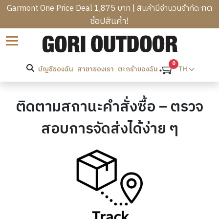
กด
Garmont One Price Deal 1,875 บาท | สินค้ามีจำนวนจำกัด
ช้อปสินค้า!
B
Sort by
R
C
A
A
0
N
บัญชีของฉัน
สาขาของเรา
TH
ตะกร้าของฉัน
T
M
D
R
P
S
M
E
I
ติดตามสถานะคำสั่งซื้อ – ตรวจ
E
K
N
W
N
K
G
O
สอบการจัดส่งได้ง่าย ๆ
’
I
B
M
S
N
A
E
C
H
G
G
N
L
E
&
S
’
H
O
A
H
S
O
T
D
I
O
C
M
H
W
K
T
L
E
I
E
PROMOTION
I
H
O
&