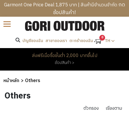
กด
Garmont One Price Deal 1,875 บาท | สินค้ามีจำนวนจำกัด
ช้อปสินค้า!
B
Accessories
Sort by
R
C
A
ราคา
A
0
N
บัญชีของฉัน
สาขาของเรา
TH
ตะกร้าของฉัน
T
M
D
R
P
-
S
M
ส่งฟรีเมื่อซื้อขั้นต่ำ 2,000 บาทขึ้นไป
E
I
E
ช้อปสินค้า >
K
ค้นหา
N
W
N
K
G
O
’
I
B
M
หน้าหลัก
Others
S
แบรนด์
N
A
E
C
H
G
G
Others
N
L
E
KAVU
&
S
’
H
O
A
H
S
O
ตัวกรอง
เรียงตาม
T
D
I
O
C
M
H
W
K
T
L
E
I
E
PROMOTION
I
H
O
&