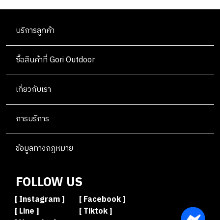
N
A
N
E
T
L
OUTLET
G
R
G
R
H
I
S
บริการลูกค้า
I
V
N
I
G
N
ซื้อสินค้าที่ Gori Outdoor
G
เกี่ยวกับเรา
การบริการ
ข้อมูลทางกฎหมาย
FOLLOW US
[ Instagram ]
[ Facebook ]
[ Line ]
[ Tiktok ]