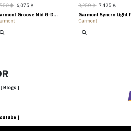
,750 ฿
6,075 ฿
8,250 ฿
7,425 ฿
armont Groove Mid G-Dry
Garmont Syncro Light 
MS Hiking Shoes
GTX Hiking Shoes
armont
Garmont
OR
]
[ Blogs ]
Youtube ]