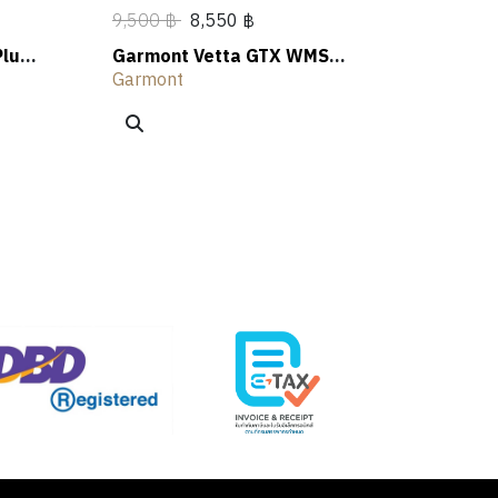
9,500 ฿
8,550 ฿
Plus
Garmont Vetta GTX WMS
Hiking Shoes
Garmont