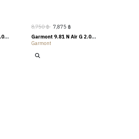
8,750 ฿
7,875 ฿
.0
Garmont 9.81 N Air G 2.0
Mid GTX Hiking Shoes
Garmont