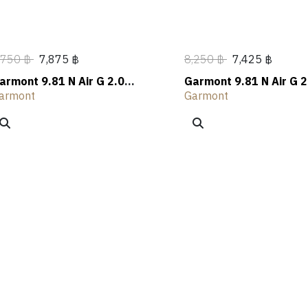
,750 ฿
7,875 ฿
8,250 ฿
7,425 ฿
armont 9.81 N Air G 2.0
Garmont 9.81 N Air G 2
TX Hiking Shoes
GTX WMS Hiking Shoes
armont
Garmont