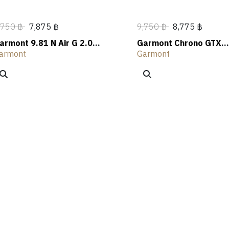
,750 ฿
7,875 ฿
9,750 ฿
8,775 ฿
armont 9.81 N Air G 2.0
Garmont Chrono GTX
id WMS GTX Hiking Shoes
Lightweight Hiking Sho
armont
Garmont