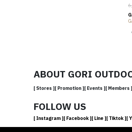
6
G
W
G
ABOUT GORI OUTDO
[ Stores ]
[ Promotion ]
[ Events ]
[ Members 
FOLLOW US
[ Instagram ]
[ Facebook ]
[ Line ]
[ Tiktok ]
[ 