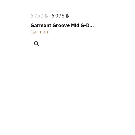
6,750 ฿
6,075 ฿
Garmont Groove Mid G-Dry
es
Hiking Shoes
Garmont