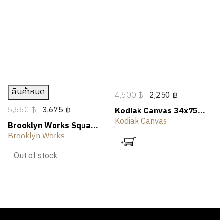
N
A
N
E
T
L
OUTLET
G
R
G
R
H
I
S
I
V
N
I
G
N
G
สินค้าหมด
4,500 ฿
2,250 ฿
5,550 ฿
3,675 ฿
Kodiak Canvas 34x75
Sleeping Bag
Kodiak Canvas
Brooklyn Works Square
Padded Sleeping Bag
Brooklyn Works
Out of stock