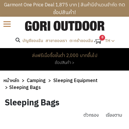
กด
Garmont One Price Deal 1,875 บาท | สินค้ามีจำนวนจำกัด
ช้อปสินค้า!
B
ราคา
Sort by
R
C
A
-
A
0
N
บัญชีของฉัน
สาขาของเรา
TH
ตะกร้าของฉัน
T
M
D
R
ค้นหา
P
S
M
ส่งฟรีเมื่อซื้อขั้นต่ำ 2,000 บาทขึ้นไป
E
I
E
ช้อปสินค้า >
K
N
W
แบรนด์
N
K
G
O
’
I
B
M
Brooklyn
หน้าหลัก
Camping
Sleeping Equipment
S
N
A
Works
E
Sleeping Bags
C
H
G
G
Kodiak
N
L
E
Canvas
&
S
Sleeping Bags
’
H
O
A
H
S
O
T
D
I
O
C
M
ตัวกรอง
เรียงตาม
H
W
K
T
L
E
I
E
PROMOTION
I
H
O
&