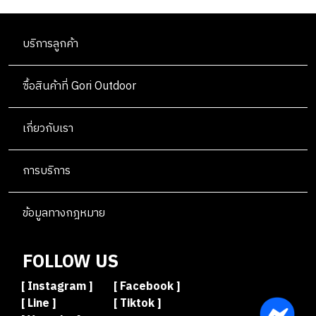
N
A
N
E
T
L
OUTLET
G
R
G
R
H
I
S
บริการลูกค้า
I
V
N
I
G
N
ซื้อสินค้าที่ Gori Outdoor
G
เกี่ยวกับเรา
การบริการ
ข้อมูลทางกฎหมาย
FOLLOW US
[ Instagram ]
[ Facebook ]
[ Line ]
[ Tiktok ]