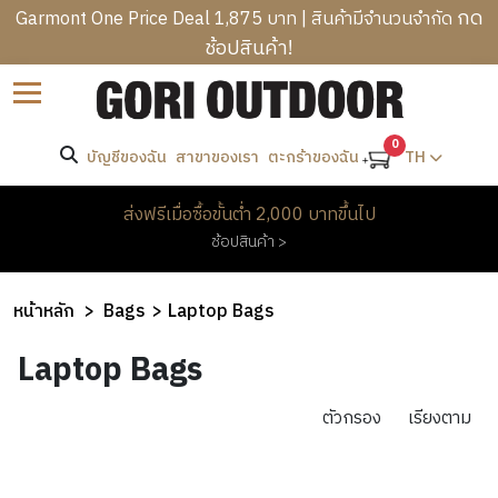
กด
Garmont One Price Deal 1,875 บาท | สินค้ามีจำนวนจำกัด
ช้อปสินค้า!
B
ราคา
Sort by
R
C
A
-
A
0
N
บัญชีของฉัน
สาขาของเรา
TH
ตะกร้าของฉัน
T
M
D
R
ค้นหา
P
S
M
ส่งฟรีเมื่อซื้อขั้นต่ำ 2,000 บาทขึ้นไป
E
I
E
ช้อปสินค้า >
K
N
W
แบรนด์
N
K
G
O
’
I
B
M
หน้าหลัก
Bags
Laptop Bags
S
N
A
E
C
H
G
G
Laptop Bags
N
L
E
&
S
’
H
O
A
H
S
O
ตัวกรอง
เรียงตาม
T
D
I
O
C
M
H
W
K
T
L
E
I
E
PROMOTION
I
H
O
&