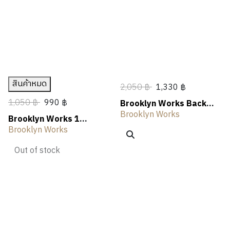
N
A
N
E
T
L
OUTLET
G
R
G
R
H
I
S
I
V
N
I
G
N
G
สินค้าหมด
2,050 ฿
1,330 ฿
1,050 ฿
990 ฿
Brooklyn Works Back
Packing Table
Brooklyn Works
Brooklyn Works 1
Second Folding Table
Brooklyn Works
Out of stock