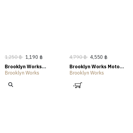
1,250 ฿
1,190 ฿
4,790 ฿
4,550 ฿
Brooklyn Works
Brooklyn Works Moto
Minicube Folding Chair
Folding Chair
Brooklyn Works
Brooklyn Works
Set