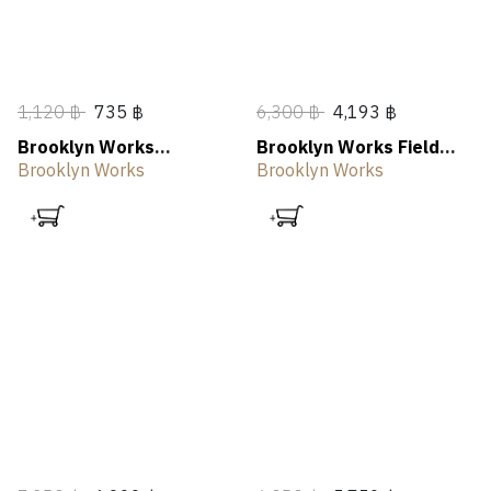
1,120 ฿
735 ฿
6,300 ฿
4,193 ฿
Brooklyn Works
Brooklyn Works Field
Butterfly Table
Chair 2.0
Brooklyn Works
Brooklyn Works