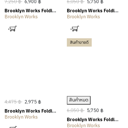
7,250 ฿
6,900 ฿
6,050 ฿
5,750 ฿
Brooklyn Works Folding
Brooklyn Works Folding
Bench Chair
Burner Table
Brooklyn Works
Brooklyn Works
สินค้าขายดี
สินค้าหมด
4,475 ฿
2,975 ฿
6,050 ฿
5,750 ฿
Brooklyn Works Folding
Shelf
Brooklyn Works
Brooklyn Works Folding
Table Chair
Brooklyn Works