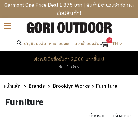
กด
Garmont One Price Deal 1,875 บาท | สินค้ามีจำนวนจำกัด
ช้อปสินค้า!
B
ราคา
Sort by
R
C
A
-
A
0
N
บัญชีของฉัน
สาขาของเรา
TH
ตะกร้าของฉัน
T
M
D
R
ค้นหา
P
S
M
ส่งฟรีเมื่อซื้อขั้นต่ำ 2,000 บาทขึ้นไป
E
I
E
ช้อปสินค้า >
K
N
W
แบรนด์
N
K
G
O
’
I
B
M
Brooklyn
หน้าหลัก
Brands
Brooklyn Works
Furniture
S
N
A
Works
E
C
H
G
G
Furniture
N
L
E
&
S
’
H
O
A
H
S
O
ตัวกรอง
เรียงตาม
T
D
I
O
C
M
H
W
K
T
L
E
I
E
PROMOTION
I
H
O
&