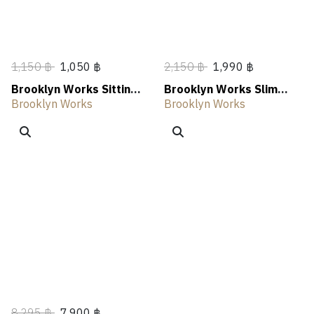
1,150 ฿
1,050 ฿
2,150 ฿
1,990 ฿
Brooklyn Works Sitting
Brooklyn Works Slim
Cushion
High Chair
Brooklyn Works
Brooklyn Works
8,295 ฿
7,900 ฿