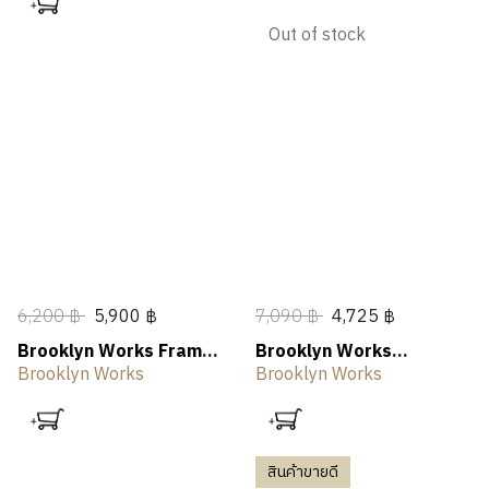
Out of stock
6,200 ฿
5,900 ฿
7,090 ฿
4,725 ฿
Brooklyn Works Frame
Brooklyn Works
Burner Table
Mattress Sofa
Brooklyn Works
Brooklyn Works
สินค้าขายดี