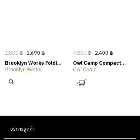
N
A
N
E
T
L
OUTLET
G
R
G
R
H
I
S
I
V
N
I
G
N
G
1,800 ฿
1,690 ฿
4,800 ฿
2,400 ฿
Brooklyn Works Folding
Owl Camp Compact
Cart Bag
Foldable Cart
Brooklyn Works
Owl Camp
บริการลูกค้า