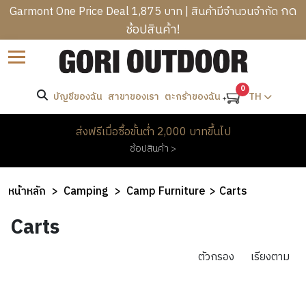
กด
Garmont One Price Deal 1,875 บาท | สินค้ามีจำนวนจำกัด
ช้อปสินค้า!
B
ราคา
Sort by
R
C
A
-
A
0
N
บัญชีของฉัน
สาขาของเรา
TH
ตะกร้าของฉัน
T
M
D
R
ค้นหา
P
S
M
ส่งฟรีเมื่อซื้อขั้นต่ำ 2,000 บาทขึ้นไป
E
I
E
ช้อปสินค้า >
K
N
W
แบรนด์
N
K
G
O
’
I
B
M
Brooklyn
หน้าหลัก
Camping
Camp Furniture
Carts
S
N
A
Works
E
C
H
G
G
Owl
Carts
N
L
E
Camp
&
S
’
H
O
A
H
S
O
ตัวกรอง
เรียงตาม
T
D
I
O
C
M
H
W
K
T
L
E
I
E
PROMOTION
I
H
O
&