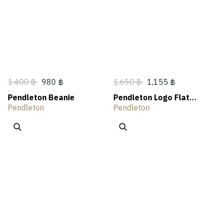
N
A
N
E
T
L
OUTLET
G
R
G
R
H
I
S
I
V
N
I
G
N
G
1,400 ฿
980 ฿
1,650 ฿
1,155 ฿
Pendleton Beanie
Pendleton Logo Flat
Brim Hat
Pendleton
Pendleton