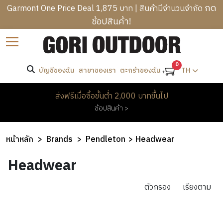
กด
Garmont One Price Deal 1,875 บาท | สินค้ามีจำนวนจำกัด
ช้อปสินค้า!
B
ราคา
Sort by
R
C
A
-
A
0
N
บัญชีของฉัน
สาขาของเรา
TH
ตะกร้าของฉัน
T
M
D
R
ค้นหา
P
S
M
ส่งฟรีเมื่อซื้อขั้นต่ำ 2,000 บาทขึ้นไป
E
I
E
ช้อปสินค้า >
K
N
W
แบรนด์
N
K
G
O
’
I
B
M
Pendleton
หน้าหลัก
Brands
Pendleton
Headwear
S
N
A
E
C
H
G
G
Headwear
N
L
E
&
S
’
H
O
A
H
S
O
ตัวกรอง
เรียงตาม
T
D
I
O
C
M
H
W
K
T
L
E
I
E
PROMOTION
I
H
O
&