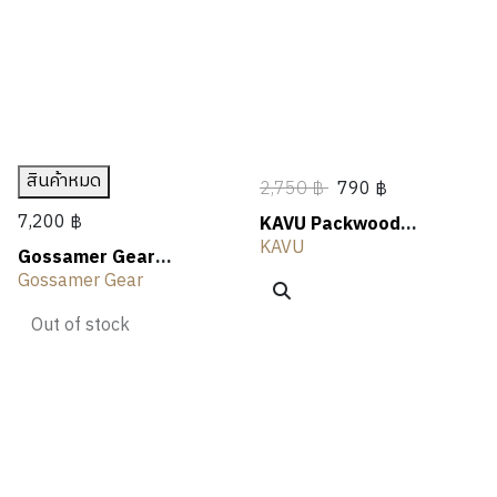
N
A
N
E
T
L
OUTLET
G
R
G
R
H
I
S
I
V
N
I
G
N
G
สินค้าหมด
2,750 ฿
790 ฿
7,200 ฿
KAVU Packwood
Backpack
KAVU
Gossamer Gear
Vagabond Jet
Gossamer Gear
Backpack
Out of stock