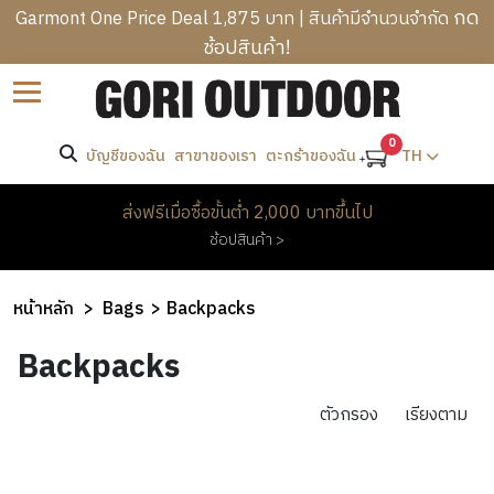
กด
Garmont One Price Deal 1,875 บาท | สินค้ามีจำนวนจำกัด
ช้อปสินค้า!
B
ราคา
Sort by
R
C
A
-
A
0
N
บัญชีของฉัน
สาขาของเรา
TH
ตะกร้าของฉัน
T
M
D
R
ค้นหา
P
S
M
ส่งฟรีเมื่อซื้อขั้นต่ำ 2,000 บาทขึ้นไป
E
I
E
ช้อปสินค้า >
K
N
W
แบรนด์
N
K
G
O
’
I
B
M
Gossamer
หน้าหลัก
Bags
Backpacks
S
N
A
Gear
E
C
H
G
G
KAVU
Backpacks
N
L
E
&
S
’
H
O
A
H
S
O
ตัวกรอง
เรียงตาม
T
D
I
O
C
M
H
W
K
T
L
E
I
E
PROMOTION
I
H
O
&