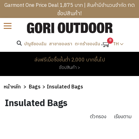
กด
Garmont One Price Deal 1,875 บาท | สินค้ามีจำนวนจำกัด
ช้อปสินค้า!
B
ราคา
Sort by
R
C
A
-
A
0
N
บัญชีของฉัน
สาขาของเรา
TH
ตะกร้าของฉัน
T
M
D
R
ค้นหา
P
S
M
ส่งฟรีเมื่อซื้อขั้นต่ำ 2,000 บาทขึ้นไป
E
I
E
ช้อปสินค้า >
K
N
W
แบรนด์
N
K
G
O
’
I
B
M
KAVU
หน้าหลัก
Bags
Insulated Bags
S
N
A
E
C
H
G
G
Insulated Bags
N
L
E
&
S
’
H
O
A
H
S
O
ตัวกรอง
เรียงตาม
T
D
I
O
C
M
H
W
K
T
L
E
I
E
PROMOTION
I
H
O
&