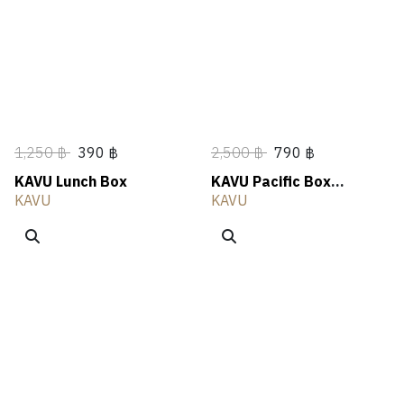
N
A
N
E
T
L
OUTLET
G
R
G
R
H
I
S
I
V
N
I
G
N
G
1,250 ฿
390 ฿
2,500 ฿
790 ฿
KAVU Lunch Box
KAVU Pacific Box
Cooler Bag
KAVU
KAVU