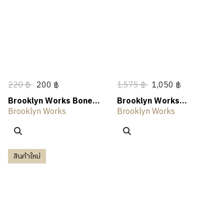
N
A
N
E
T
L
OUTLET
G
R
G
R
H
I
S
I
V
N
I
G
N
G
220 ฿
200 ฿
1,575 ฿
1,050 ฿
Brooklyn Works Bone
Brooklyn Works
Pet Toy
Ceramic Pet Bowl
Brooklyn Works
Brooklyn Works
สินค้าใหม่