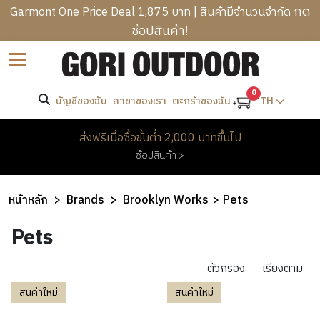
กด
Garmont One Price Deal 1,875 บาท | สินค้ามีจำนวนจำกัด
ช้อปสินค้า!
B
ราคา
Sort by
R
C
A
-
A
0
N
บัญชีของฉัน
สาขาของเรา
TH
ตะกร้าของฉัน
T
M
D
R
ค้นหา
P
S
M
ส่งฟรีเมื่อซื้อขั้นต่ำ 2,000 บาทขึ้นไป
E
I
E
ช้อปสินค้า >
K
N
W
แบรนด์
N
K
G
O
’
I
B
M
Brooklyn
หน้าหลัก
Brands
Brooklyn Works
Pets
S
N
A
Works
E
C
H
G
G
Pets
N
L
E
&
S
’
H
O
A
H
S
O
ตัวกรอง
เรียงตาม
T
D
I
O
C
M
H
W
สินค้าใหม่
สินค้าใหม่
K
T
L
E
I
E
PROMOTION
I
H
O
&