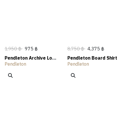
N
A
N
E
T
L
OUTLET
G
R
G
R
H
I
S
I
V
N
I
G
N
G
1,950 ฿
975 ฿
8,750 ฿
4,375 ฿
Pendleton Archive Logo
Pendleton Board Shirt
Graphic Tee
Pendleton
Pendleton