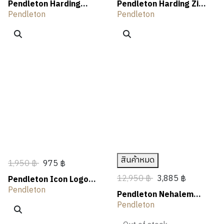
Pendleton Harding
Pendleton Harding Zip
Graphic Tee
Lambswool Cardigan
Pendleton
Pendleton
สินค้าหมด
1,950 ฿
975 ฿
12,950 ฿
3,885 ฿
Pendleton Icon Logo
Graphic Tee
Pendleton
Pendleton Nehalem
Lambswool Cardigan
Pendleton