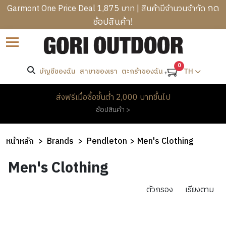
กด
Garmont One Price Deal 1,875 บาท | สินค้ามีจำนวนจำกัด
ช้อปสินค้า!
B
ราคา
Sort by
R
C
A
-
A
0
N
บัญชีของฉัน
สาขาของเรา
TH
ตะกร้าของฉัน
T
M
D
R
ค้นหา
P
S
M
ส่งฟรีเมื่อซื้อขั้นต่ำ 2,000 บาทขึ้นไป
E
I
E
ช้อปสินค้า >
K
N
W
แบรนด์
N
K
G
O
’
I
B
M
Pendleton
หน้าหลัก
Brands
Pendleton
Men's Clothing
S
N
A
E
C
H
G
G
Men's Clothing
N
L
E
&
S
’
H
O
A
H
S
O
ตัวกรอง
เรียงตาม
T
D
I
O
C
M
H
W
K
T
L
E
I
E
PROMOTION
I
H
O
&