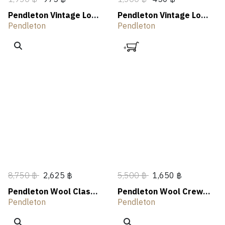
Pendleton Vintage Logo
Pendleton Vintage Logo
Graphic Tee
Wall Sign
Pendleton
Pendleton
8,750 ฿
2,625 ฿
5,500 ฿
1,650 ฿
Pendleton Wool Classic
Pendleton Wool Crew
Cardigan
Sweater
Pendleton
Pendleton