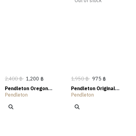
Out of stock
2,400 ฿
1,200 ฿
1,950 ฿
975 ฿
Pendleton Oregon
Pendleton Original
Graphic Tee
Western Graphic Tee
Pendleton
Pendleton