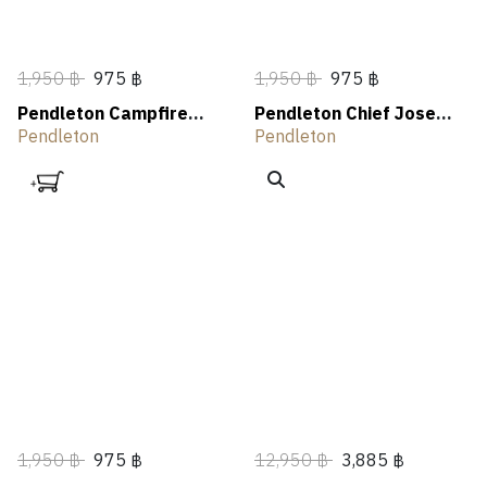
1,950 ฿
975 ฿
1,950 ฿
975 ฿
Pendleton Campfire
Pendleton Chief Joseph
Logo Graphic Tee
Graphic Tee
Pendleton
Pendleton
1,950 ฿
975 ฿
12,950 ฿
3,885 ฿