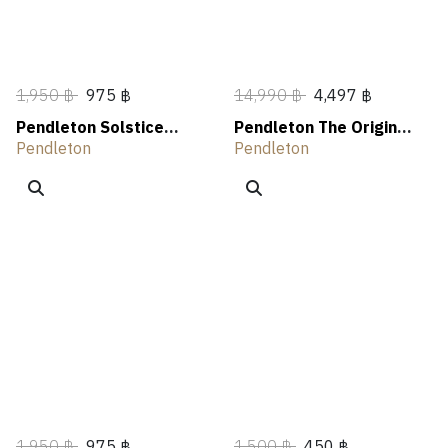
1,950 ฿
975 ฿
14,990 ฿
4,497 ฿
Pendleton Solstice
Pendleton The Original
Canyon Graphic Tee
Westerley
Pendleton
Pendleton
1,950 ฿
975 ฿
1,500 ฿
450 ฿