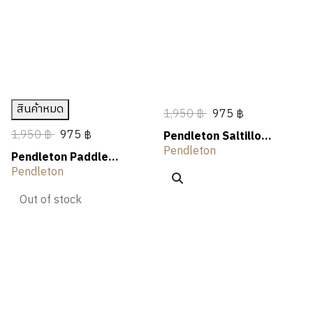
สินค้าหมด
1,950 ฿
975 ฿
1,950 ฿
975 ฿
Pendleton Saltillo
Sunset Graphic Tee
Pendleton
Pendleton Paddle
Graphic Tee
Pendleton
Out of stock