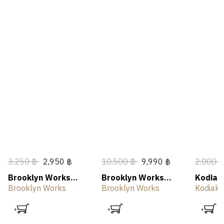
3,250 ฿
2,950 ฿
10,500 ฿
9,990 ฿
2,000 
Brooklyn Works
Brooklyn Works
Kodiak
Camping Torch
Plate Burner
Stove 
Brooklyn Works
Brooklyn Works
Kodiak 