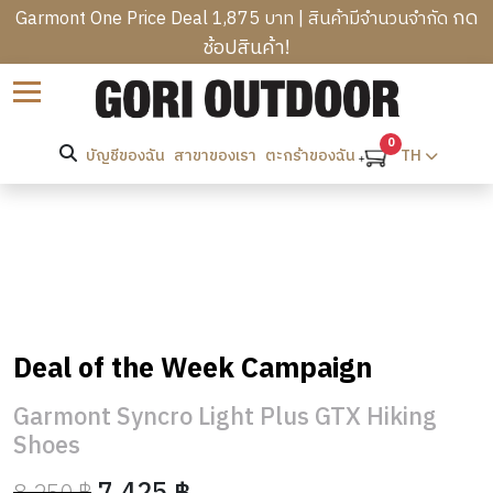
กด
Garmont One Price Deal 1,875 บาท | สินค้ามีจำนวนจำกัด
ช้อปสินค้า!
B
Sort by
R
C
A
A
0
N
บัญชีของฉัน
สาขาของเรา
TH
ตะกร้าของฉัน
T
M
D
R
P
S
M
E
I
E
K
N
W
N
K
G
O
’
I
B
M
S
N
A
E
C
H
G
G
N
Deal of the Week Campaign
L
E
&
S
’
H
O
A
H
S
O
Garmont Syncro Light Plus GTX Hiking
T
D
I
O
C
M
Shoes
H
W
K
T
L
E
I
E
PROMOTION
I
H
O
&