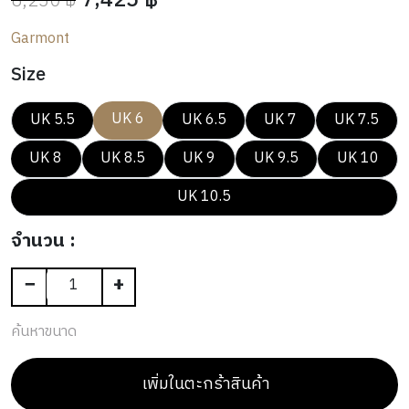
7,425 ฿
8,250 ฿
N
A
N
E
T
L
OUTLET
G
R
G
R
Garmont
H
I
S
I
V
Size
N
I
G
N
UK 6
UK 5.5
UK 6.5
UK 7
UK 7.5
G
UK 8
UK 8.5
UK 9
UK 9.5
UK 10
UK 10.5
จำนวน :
−
+
ค้นหาขนาด
เพิ่มในตะกร้าสินค้า