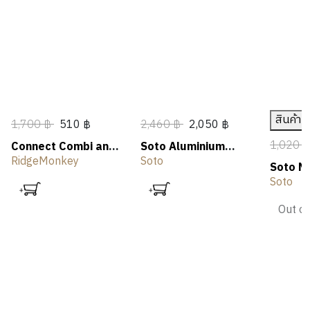
สินค้า
1,700 ฿
510 ฿
2,460 ฿
2,050 ฿
1,020 
Connect Combi and
Soto Aluminium
Steamer Set
Griddle
RidgeMonkey
Soto
Soto N
Soto
Out of