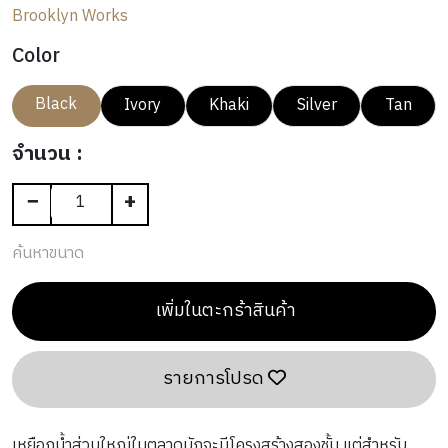
N
A
N
E
Brooklyn Works
T
L
OUTLET
G
R
G
R
H
I
Color
S
I
V
N
I
Black
Ivory
Khaki
Silver
Tan
G
N
G
จำนวน :
−
+
ค้นหาขนาด
เพิ่มในตะกร้าสินค้า
รายการโปรด
เหยือกน้ำส่วนใหญ่ในตลาดมักจะมีโครงสร้างสองชั้น แต่สำหรับ 