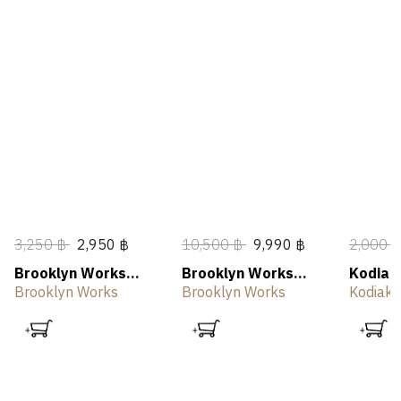
3,250 ฿
2,950 ฿
10,500 ฿
9,990 ฿
2,000 
Brooklyn Works
Brooklyn Works
Kodiak
Camping Torch
Plate Burner
Stove 
Brooklyn Works
Brooklyn Works
Kodiak 