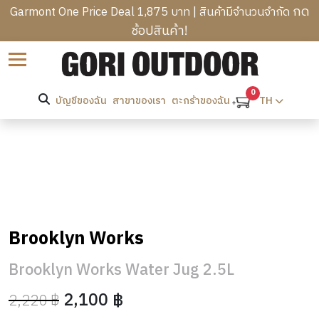
กด
Garmont One Price Deal 1,875 บาท | สินค้ามีจำนวนจำกัด
ช้อปสินค้า!
B
Sort by
R
C
A
A
0
N
บัญชีของฉัน
สาขาของเรา
TH
ตะกร้าของฉัน
T
M
D
R
P
S
M
E
I
E
K
N
W
N
K
G
O
’
I
B
M
S
N
A
E
C
H
G
G
N
Brooklyn Works
L
E
&
S
’
H
O
A
H
S
O
Brooklyn Works Water Jug 2.5L
T
D
I
O
C
M
H
W
K
T
2,100 ฿
2,220 ฿
L
E
I
E
PROMOTION
I
H
O
&