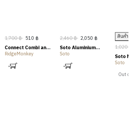
สินค้า
1,700 ฿
510 ฿
2,460 ฿
2,050 ฿
1,020 
Connect Combi and
Soto Aluminium
Steamer Set
Griddle
RidgeMonkey
Soto
Soto N
Soto
Out of