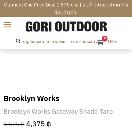
กด
Garmont One Price Deal 1,875 บาท | สินค้ามีจำนวนจำกัด
ช้อปสินค้า!
B
Sort by
R
C
A
A
0
N
บัญชีของฉัน
สาขาของเรา
TH
ตะกร้าของฉัน
T
M
D
R
P
S
M
E
I
E
K
N
W
N
K
G
O
’
I
B
M
S
N
A
E
C
H
G
G
N
Brooklyn Works
L
E
&
S
’
H
O
A
H
S
O
Brooklyn Works Gateway Shade Tarp
T
D
I
O
C
M
H
W
K
T
4,375 ฿
6,575 ฿
L
E
I
E
PROMOTION
I
H
O
&