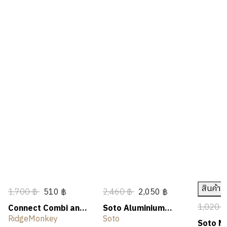
สินค้า
1,700 ฿
510 ฿
2,460 ฿
2,050 ฿
1,020 
Connect Combi and
Soto Aluminium
Steamer Set
Griddle
RidgeMonkey
Soto
Soto N