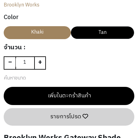
N
A
N
E
Brooklyn Works
T
L
OUTLET
G
R
G
R
H
I
Color
S
I
V
N
I
Khaki
Tan
G
N
G
จำนวน :
−
+
ค้นหาขนาด
เพิ่มในตะกร้าสินค้า
รายการโปรด