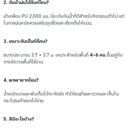
2. กันน้ำฝนได้ดีแค่ไหน?
ผ้าเคลือบ PU 2,000 มม. มีระดับกันน้ำที่ดีสำหรับกิจกรรมทั่วไป แต่
ในการฝนหนักควรเสริมจุดยึดและเชือกตึงให้แน่น. 
3. เหมาะกับเต็นท์กี่คน?
ขนาดประมาณ 3.7 × 3.7 ม. เหมาะสำหรับพื้นที่ 
4–6 คน
 ขึ้นอยู่กับ
การจัดวางพื้นที่ใช้งาน. 
4. พกพายากไหม?
น้ำหนักเบาและพับเก็บได้กะทัดรัด ทำให้ขนย้ายสะดวกและเก็บใน
กระโปรงท้ายรถได้ง่าย. 
5. สีมีอะไรบ้าง?