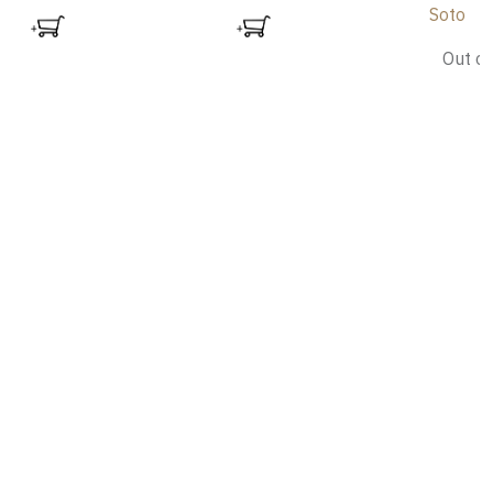
Soto
Out of