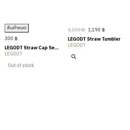
สินค้าหมด
1,250 ฿
1,190 ฿
300 ฿
LEGODT Straw Tumbler
LEGODT
LEGODT Straw Cap Set
(2 Pieces)
LEGODT
Out of stock