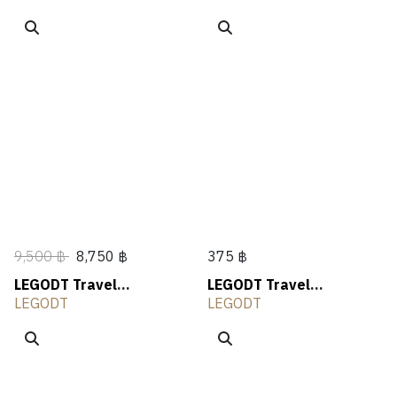
9,500 ฿
8,750 ฿
375 ฿
LEGODT Travel
LEGODT Travel
Suitcase 24"
Suitcase Wheel Set 1P
LEGODT
LEGODT