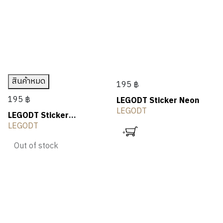
N
A
N
E
TUMGGU
T
L
OUTLET
G
R
G
R
Tumbler
H
I
S
Accessories
I
V
N
I
Travel
G
N
Products
G
สินค้าหมด
195 ฿
LEGODT
195 ฿
LEGODT Sticker Neon
LEGODT
LEGODT Sticker
Lifestyle
Hologram
LEGODT
Out of stock
ราคา
-
ค้นหา