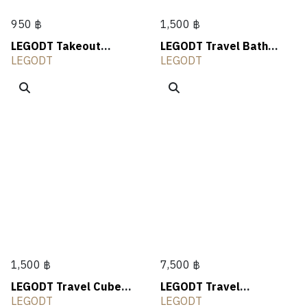
950 ฿
1,500 ฿
LEGODT Takeout
LEGODT Travel Bath
Cutlery Set
Pouch Set
LEGODT
LEGODT
1,500 ฿
7,500 ฿
LEGODT Travel Cube
LEGODT Travel
Set
Suitcase 20"
LEGODT
LEGODT