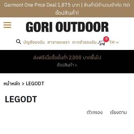
กด
Garmont One Price Deal 1,875 บาท | สินค้ามีจำนวนจำกัด
ช้อปสินค้า!
B
LEGODT
Sort by
R
x
C
A
Disney
A
0
N
บัญชีของฉัน
สาขาของเรา
TH
ตะกร้าของฉัน
T
M
D
R
Loop
P
S
M
ส่งฟรีเมื่อซื้อขั้นต่ำ 2,000 บาทขึ้นไป
E
Tumblers
I
E
ช้อปสินค้า >
K
N
W
N
K
Drinkware
G
O
’
I
B
M
หน้าหลัก
LEGODT
S
N
A
E
Ceramic
C
H
G
G
LEGODT
N
Tumblers
L
E
&
S
’
H
O
A
H
S
O
ตัวกรอง
เรียงตาม
T
D
Stainless
I
O
C
M
H
W
Tumblers
K
T
L
E
I
E
PROMOTION
I
H
O
&