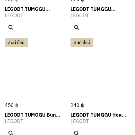
LEGODT TUMGGU
LEGODT TUMGGU
Acrylic Ribbon
Acrylic Ring
LEGODT
LEGODT
สินค้าใหม่
สินค้าใหม่
450 ฿
240 ฿
LEGODT TUMGGU Bunny
LEGODT TUMGGU Heart
Key Ring V2
Glitter Keychain
LEGODT
LEGODT