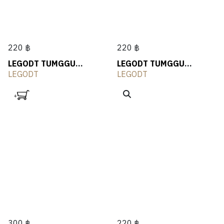
220 ฿
220 ฿
LEGODT TUMGGU
LEGODT TUMGGU
Acrylic Flower
Acrylic Heart
LEGODT
LEGODT
300 ฿
220 ฿