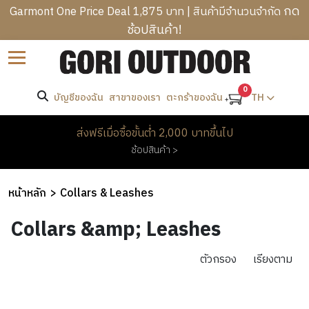
กด
Garmont One Price Deal 1,875 บาท | สินค้ามีจำนวนจำกัด
ช้อปสินค้า!
B
ราคา
Sort by
R
C
A
-
A
0
N
บัญชีของฉัน
สาขาของเรา
TH
ตะกร้าของฉัน
T
M
D
R
ค้นหา
P
S
M
ส่งฟรีเมื่อซื้อขั้นต่ำ 2,000 บาทขึ้นไป
E
I
E
ช้อปสินค้า >
K
N
W
แบรนด์
N
K
G
O
’
I
B
M
หน้าหลัก
Collars & Leashes
S
N
A
E
C
H
G
G
Collars &amp; Leashes
N
L
E
&
S
’
H
O
A
H
S
O
ตัวกรอง
เรียงตาม
T
D
I
O
C
M
H
W
K
T
L
E
I
E
PROMOTION
I
H
O
&