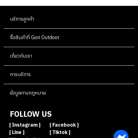
N
A
N
E
T
L
OUTLET
G
R
G
R
H
I
S
บริการลูกค้า
I
V
N
I
G
N
ซื้อสินค้าที่ Gori Outdoor
G
เกี่ยวกับเรา
การบริการ
ข้อมูลทางกฎหมาย
FOLLOW US
[ Instagram ]
[ Facebook ]
[ Line ]
[ Tiktok ]